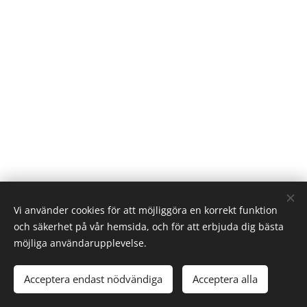
Vi använder cookies för att möjliggöra en korrekt funktion
och säkerhet på vår hemsida, och för att erbjuda dig bästa
möjliga användarupplevelse.
© 2025 Christer Björkman. Uppsala, Sweden
Acceptera endast nödvändiga
Acceptera alla
Cookies